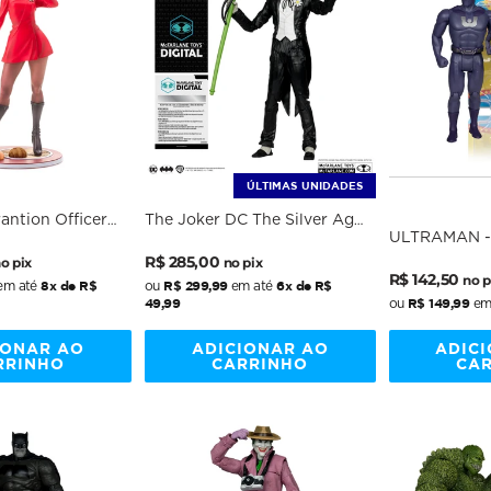
ÚLTIMAS UNIDADES
antion Officer
The Joker DC The Silver Age
ULTRAMAN -
Trek - Bishoujo -
(chase) - DC Comics - 7"
Preço
Preço
POWERS: SU
Scale - McFarlane
R$ 285,00
o pix
no pix
Preço
Preço
- SUPER PO
R$ 142,50
nal
normal
promocional
no p
8x de R$
R$ 299,99
6x de R$
em até
ou
em até
- MCFARLAN
normal
promocion
49,99
R$ 149,99
ou
em
IONAR AO
ADICIONAR AO
ADIC
RRINHO
CARRINHO
CA