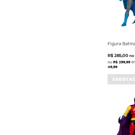
Figura Batm
Bat-Hound Si
Preço
Preço
Comics - 7 S
R$ 285,00
no 
normal
promocio
R$ 299,99
ou
em
49,99
ESGOTA