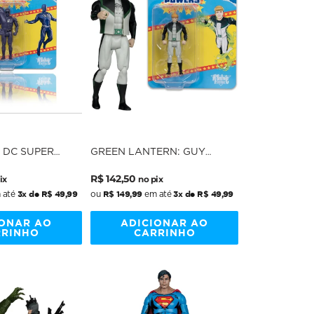
 DC SUPER
GREEN LANTERN: GUY
PERMAN MOVIE
GARDNER - DC SUPER
Preço
Preço
WERS 5" SCALE
POWERS: SUPERMAN MOVIE
R$ 142,50
ix
no pix
E
al
- SUPER POWERS 5" SCALE
normal
promocional
3x de R$ 49,99
R$ 149,99
3x de R$ 49,99
 até
ou
em até
IONAR AO
ADICIONAR AO
RRINHO
CARRINHO