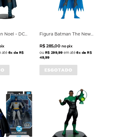
n Noel - DC
Figura Batman The New
ale - McFarlane
Batman Adventures Wave 4 -
Preço
Preço
DC Comics - 6 Scale -
R$ 285,00
pix
no pix
al
McFarlane
normal
promocional
6x de R$
R$ 299,99
6x de R$
 até
ou
em até
49,99
DO
ESGOTADO