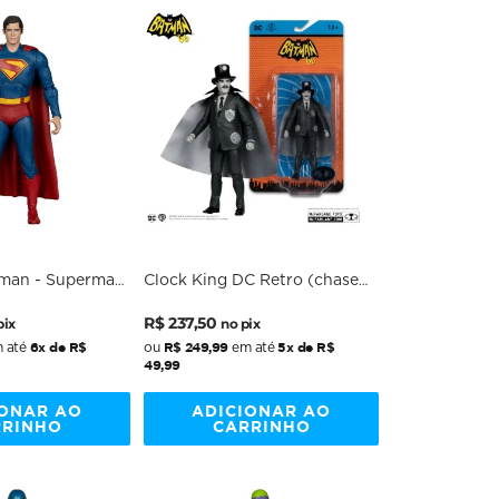
rman - Superman
Clock King DC Retro (chase)
vie - 7 Scale -
- Batman 66 - 6" Scale -
Preço
Preço
McFarlane
R$ 237,50
pix
no pix
al
normal
promocional
6x de R$
R$ 249,99
5x de R$
 até
ou
em até
49,99
IONAR AO
ADICIONAR AO
RRINHO
CARRINHO