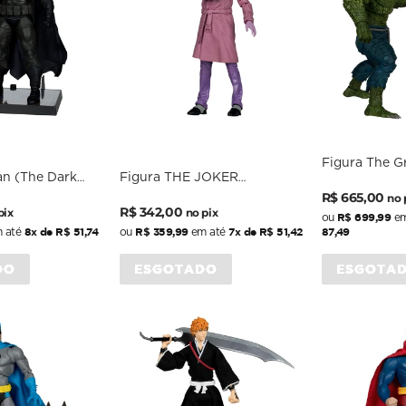
Figura The G
an (The Dark
Figura THE JOKER
Killer Croc (
Preço
Preço
ns) Gold Label
(BATMAN: THE KILLING
- DC Comics -
R$ 665,00
no 
Preço
Preço
DC Comics - 7
JOKE) Gold Label Exclusive -
R$ 342,00
McFarlane
normal
promocion
pix
no pix
R$ 699,99
ou
em
rlane
nal
DC Comics - 7 Scale -
normal
promocional
8x de R$ 51,74
R$ 359,99
7x de R$ 51,42
87,49
 até
ou
em até
McFarlane
DO
ESGOTADO
ESGOTA