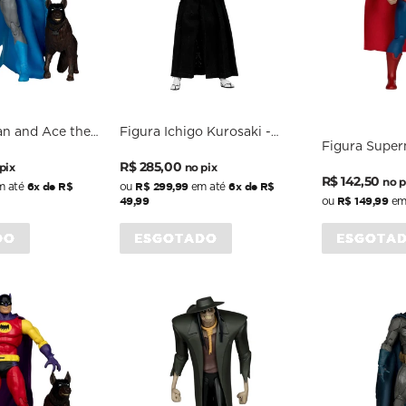
an and Ace the
Figura Ichigo Kurosaki -
Figura Super
lver Age - DC
Bleach - 7'' Scale - McFarlane
Preço
Preço
Powers: Supe
cale - McFarlane
R$ 285,00
pix
no pix
Preço
Preço
SUPER POWE
R$ 142,50
nal
normal
promocional
no p
6x de R$
R$ 299,99
6x de R$
 até
ou
em até
MCFARLANE
normal
promocion
49,99
R$ 149,99
ou
em
DO
ESGOTADO
ESGOTA