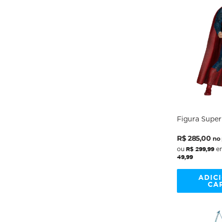
Figura Super
Damage Gold
Preço
Preço
Superman Mo
R$ 285,00
no 
- 7" Scale - 
normal
promocio
R$ 299,99
ou
em
49,99
ADIC
CA