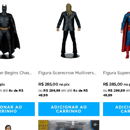
an Begins Chase
Figura Scarecrow Multiverse
Figura Supe
ultiverse
Theatrical - DC Comics - 7"
Movie - DC Mo
Preço
Preço
Preço
Preço
DC Comics - 7"
Scale - McFarlane
R$ 285,00
McFarlane
R$ 285,00
pix
no pix
no 
rlane
nal
normal
promocional
normal
promocion
6x de R$
R$ 299,99
6x de R$
R$ 299,99
 até
ou
em até
ou
em
49,99
49,99
IONAR AO
ADICIONAR AO
ADIC
RRINHO
CARRINHO
CA