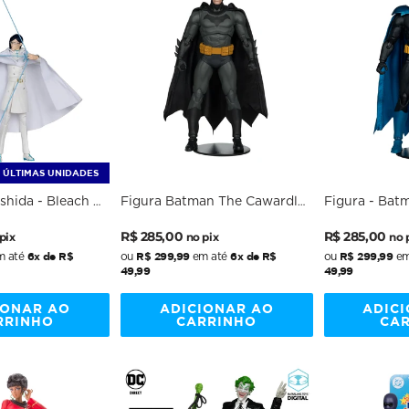
ÚLTIMAS UNIDADES
shida - Bleach -
Figura Batman The Cawardly
Figura - Bat
cFarlane
Lot Multiverse Theatrical DC
DC Comics - 7
Preço
Preço
Preço
Preço
Comics - 7" Scale -
R$ 285,00
McFarlane
R$ 285,00
pix
no pix
no 
nal
McFarlane
normal
promocional
normal
promocion
6x de R$
R$ 299,99
6x de R$
R$ 299,99
 até
ou
em até
ou
em
49,99
49,99
IONAR AO
ADICIONAR AO
ADIC
RRINHO
CARRINHO
CA