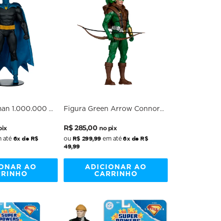
man 1.000.000 -
Figura Green Arrow Connor
" Scale -
Hawke Gold Label - DC
Preço
Preço
Comics - 7" Scale -
R$ 285,00
pix
no pix
al
McFarlane
normal
promocional
6x de R$
R$ 299,99
6x de R$
 até
ou
em até
49,99
IONAR AO
ADICIONAR AO
RRINHO
CARRINHO