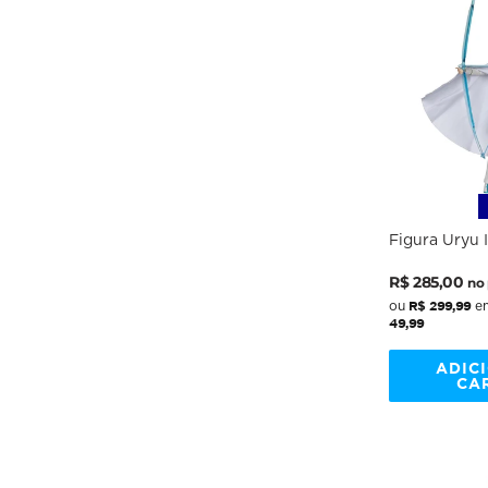
Figura Uryu I
7'' Scale - M
Preço
Preço
R$ 285,00
no 
normal
promocio
R$ 299,99
ou
em
49,99
ADIC
CA