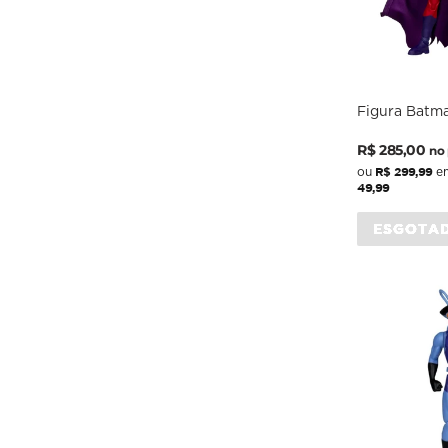
Figura Batm
Bat-Hound S
Preço
Preço
(chase) - DC Comics - 7 Scale
R$ 285,00
no 
- McFarlane
normal
promocio
R$ 299,99
ou
em
49,99
ESGOTA