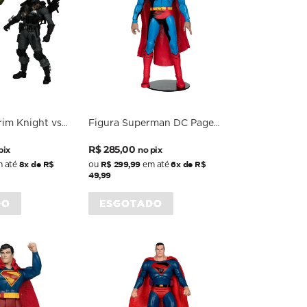
rim Knight vs
Figura Superman DC Page
Dark Multiverse)
Punchers Superman '78 - DC
Preço
Preço
 7 Scale -
Comics - 7 Scale - McFarlane
R$ 285,00
pix
no pix
al
normal
promocional
8x de R$
R$ 299,99
6x de R$
 até
ou
em até
49,99
DO
ESGOTADO