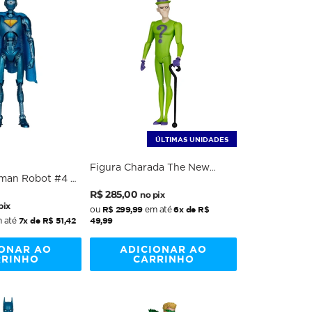
ÚLTIMAS UNIDADES
Figura Charada The New
man Robot #4 -
Batman Adventures Wave 4 -
Preço
Preço
vie - DC Movie
DC Comics - 6 Scale -
R$ 285,00
no pix
cFarlane
McFarlane
normal
promocional
pix
R$ 299,99
6x de R$
ou
em até
al
7x de R$ 51,42
49,99
 até
IONAR AO
ADICIONAR AO
RRINHO
CARRINHO