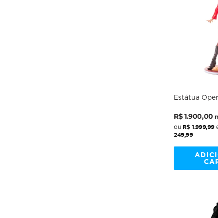
Estátua Oper
Uhura - Star 
Preço
Preço
Kotobukiya
R$ 1.900,00
n
normal
promocio
R$ 1.999,99
ou
249,99
ADIC
CA