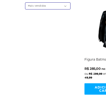
Ordenar
por:
Figura Batm
Gold Label M
Preço
Preço
Theatrical - 
R$ 285,00
no 
Scale - McFa
normal
promocio
R$ 299,99
ou
em
49,99
ADIC
CA