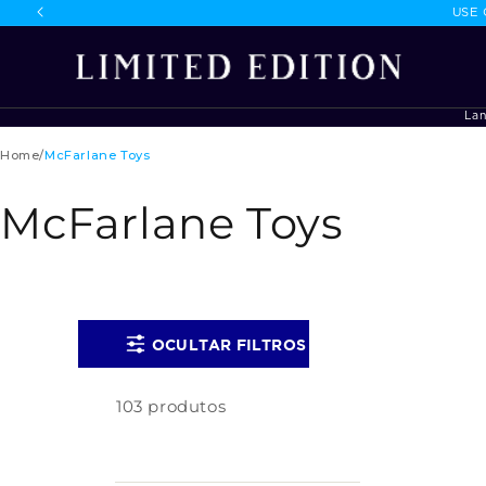
USE
onteúdo
La
Home
/
McFarlane Toys
McFarlane Toys
OCULTAR FILTROS
103 produtos