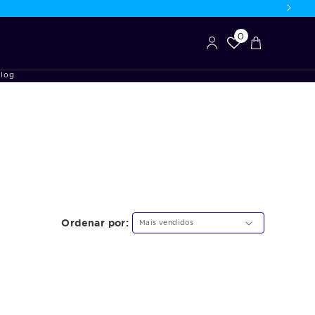
Entrar
ou
0
Seu
Criar
Carrinho
Conta
log
Ordenar por: