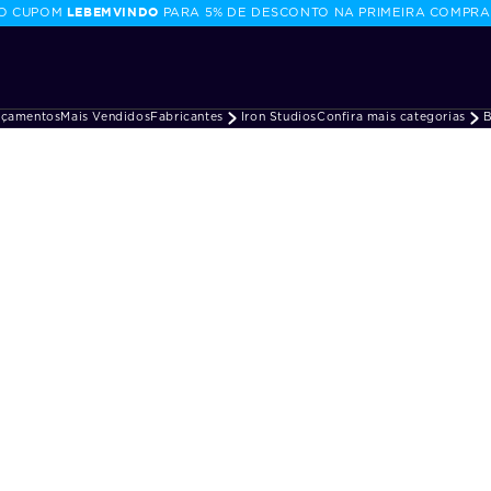
LEBEMVINDO
 O CUPOM
PARA 5% DE DESCONTO NA PRIMEIRA COMPRA
nçamentos
Mais Vendidos
Fabricantes
Iron Studios
Confira mais categorias
B