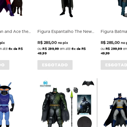
an and Ace the
Figura Espantalho The New
Figura Batma
ilver Age
Batman Adventures Wave 4 -
Comics - 7 Sc
Preço
Preço
Preço
Preço
DC Comics - 6 Scale -
R$ 285,00
R$ 285,00
pix
no pix
no 
nal
McFarlane
normal
promocional
normal
promocion
6x de R$
R$ 299,99
6x de R$
R$ 299,99
 até
ou
em até
ou
em
49,99
49,99
DO
ESGOTADO
ESGOTA