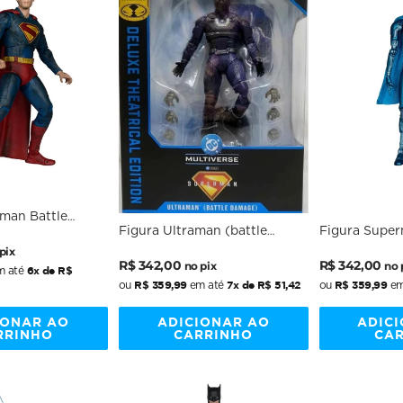
man Battle
Figura Ultraman (battle
Figura Super
 Label -
Damage) Gold Label -
Superman Mo
vie - DC Movie
pix
Preço
Preço
Preço
Preço
Superman Movie - DC Movie
R$ 342,00
- 7 Scale - M
R$ 342,00
McFarlane
nal
no pix
no 
6x de R$
 até
- 7 Scale - McFarlane_UNICA
normal
promocional
normal
promocion
R$ 359,99
7x de R$ 51,42
R$ 359,99
ou
em até
ou
em
IONAR AO
ADICIONAR AO
ADIC
RRINHO
CARRINHO
CA