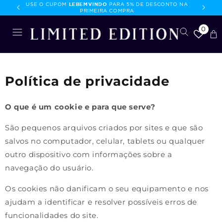
LEBEMVINDO
FRETE
USE O CUPOM
PARA 5% DE DESCONTO NA
onteúdo
PRIMEIRA COMPRA
0
S
Ca
Política de privacidade
O que é um cookie e para que serve?
São pequenos arquivos criados por sites e que são
salvos no computador, celular, tablets ou qualquer
outro dispositivo com informações sobre a
navegação do usuário.
Os cookies não danificam o seu equipamento e nos
ajudam a identificar e resolver possíveis erros de
funcionalidades do site.