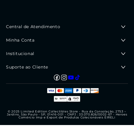
Central de Atendimento
De segunda a sexta das 9:00hrs até às 18:00 hrs
Minha Conta
WhatsApp: (11) 94665-6442
Minha Conta
Institucional
Meus Pedidos
Fale Conosco
Quem somos
Suporte ao Cliente
Nossa Loja
Política de Privacidade
Facebook
Instagram
Trocas e Devoluções
YouTube
TikTok
Atendimento
Acompanhe
Prazo de Entrega
Regras de Compra
nossas
Compra Segura
Visa
Mastercard
Bandeiras
American
PayPal
Diners
Discover
Formas de Pagamentos
redes
de
Express
Cancelamento
cartões
© 2025 Limited Edition Collectibles Store - Rua da Consolação, 2753 –
Jardins, São Paulo - SP, 01416-001 - CNPJ : 33.070.826/0002-67 - Heroes
de
Comércio Imp e Export de Produtos Colecionáveis EIRELi
crédito
aceitas