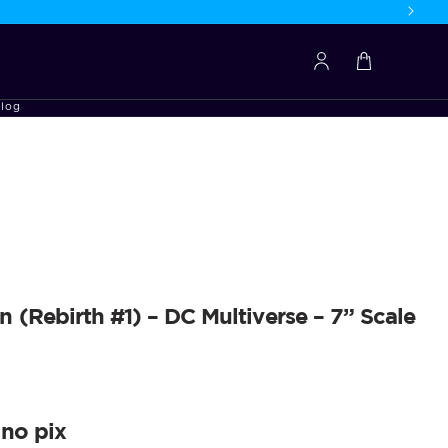
Entrar
ou
Seu
Criar
Carrinho
Conta
log
 (Rebirth #1) – DC Multiverse – 7” Scale
0
no pix