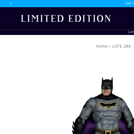
USE
onteúdo
La
Home
LOTE 289