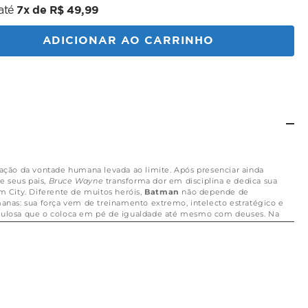
al
7x de R$ 49,99
até
ADICIONAR AO CARRINHO
cação da vontade humana levada ao limite. Após presenciar ainda
de seus pais,
Bruce Wayne
transforma dor em disciplina e dedica sua
m City. Diferente de muitos heróis,
Batman
não depende de
anas: sua força vem de treinamento extremo, intelecto estratégico e
ulosa que o coloca em pé de igualdade até mesmo com deuses. Na
é apresentado em um momento de profunda reflexão sobre seu
e o verdadeiro significado de ser um símbolo. Mais do que combater o
peso emocional de cada decisão, equilibrando sua identidade como
s que constrói com aliados como a
Bat-Família e a Liga da Justiça.
Seu
tura investigação precisa, combate corpo a corpo e o uso de gadgets
do por um rígido código moral que o impede de cruzar a linha
universo
DC
,
Batman
representa perseverança, sacrifício e estratégia.
renta o medo diariamente — tanto o próprio quanto o de seus inimigos