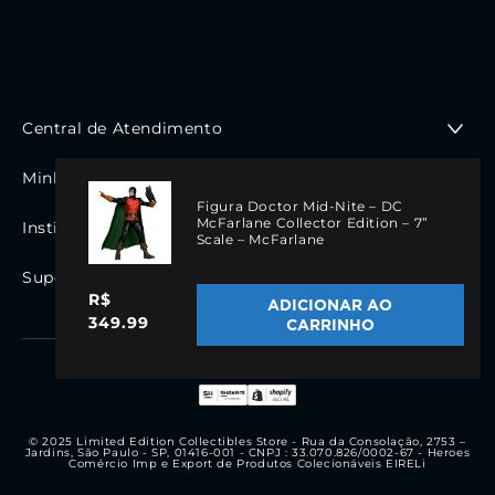
Central de Atendimento
De segunda a sexta das 9:00hrs até às 18:00 hrs
Minha Conta
WhatsApp: (11) 94665-6442
Figura Doctor Mid-Nite – DC
Minha Conta
McFarlane Collector Edition – 7”
Institucional
Scale – McFarlane
Meus Pedidos
Fale Conosco
Quem somos
Suporte ao Cliente
Nossa Loja
Política de Privacidade
R$
ADICIONAR AO
Facebook
Instagram
Trocas e Devoluções
YouTube
TikTok
Atendimento
349.99
CARRINHO
Acompanhe
Prazo de Entrega
Regras de Compra
nossas
Compra Segura
Visa
Mastercard
Bandeiras
American
PayPal
Diners
Discover
Formas de Pagamentos
redes
de
Express
Cancelamento
cartões
© 2025 Limited Edition Collectibles Store - Rua da Consolação, 2753 –
Jardins, São Paulo - SP, 01416-001 - CNPJ : 33.070.826/0002-67 - Heroes
de
Comércio Imp e Export de Produtos Colecionáveis EIRELi
crédito