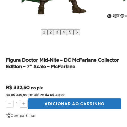
1
2
3
4
5
6
Figura Doctor Mid-Nite – DC McFarlane Collector
Edition – 7” Scale – McFarlane
Preço
Preço
R$ 332,50
no pix
normal
promocional
R$ 349,99
7x de R$ 49,99
ou
em até
ADICIONAR AO CARRINHO
Diminuir
Aumentar
a
a
quantidade
quantidade
Compartilhar
de
de
Figura
Figura